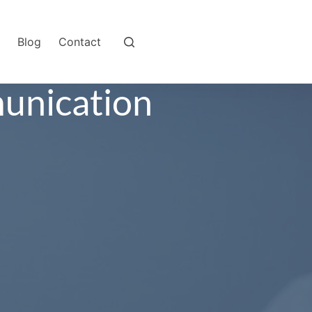
o
Blog
Contact
06 22 42 36 48
munication