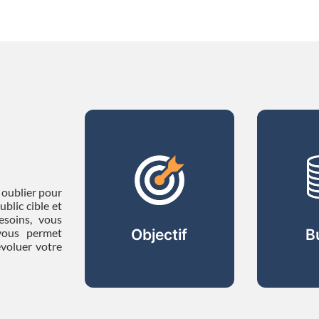
ration de
 objectif
votre plan
 oublier pour
de
ublic cible et
ication en
esoins, vous
lisant la
vous permet
Objectif
B
de SMART.
évoluer votre