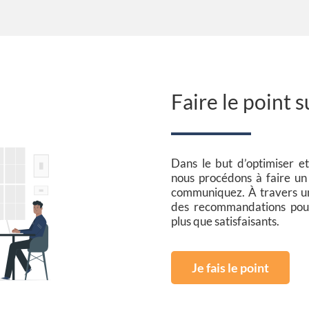
Esti
votre
fon
action
p
dépl
votr
Faire le point
comm
Dans le but d’optimiser et
nous procédons à faire un 
communiquez. À travers un 
des recommandations pour
plus que satisfaisants.
Je fais le point