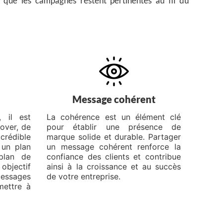
i que les campagnes restent pertinentes au fil du
Message cohérent
 il est
La cohérence est un élément clé
nover, de
pour établir une présence de
crédible
marque solide et durable. Partager
 un plan
un message cohérent renforce la
plan de
confiance des clients et contribue
objectif
ainsi à la croissance et au succès
messages
de votre entreprise.
mettre à