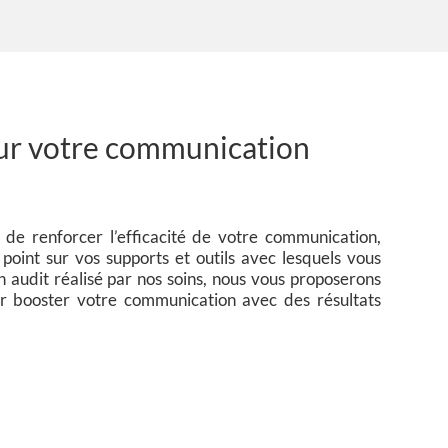
mation de
 budget en
ction des
s à prévoir
our le
oiement de
e plan de
 sur votre communication
unication.
 de renforcer l’efficacité de votre communication,
point sur vos supports et outils avec lesquels vous
audit réalisé par nos soins, nous vous proposerons
 booster votre communication avec des résultats